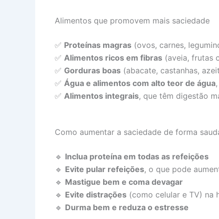
Alimentos que promovem mais saciedade
✅
Proteínas magras
(ovos, carnes, legumin
✅
Alimentos ricos em fibras
(aveia, frutas
✅
Gorduras boas
(abacate, castanhas, azeit
✅
Água e alimentos com alto teor de água
✅
Alimentos integrais
, que têm digestão ma
Como aumentar a saciedade de forma saud
🔹
Inclua proteína em todas as refeições
🔹
Evite pular refeições
, o que pode aument
🔹
Mastigue bem e coma devagar
🔹
Evite distrações
(como celular e TV) na 
🔹
Durma bem e reduza o estresse