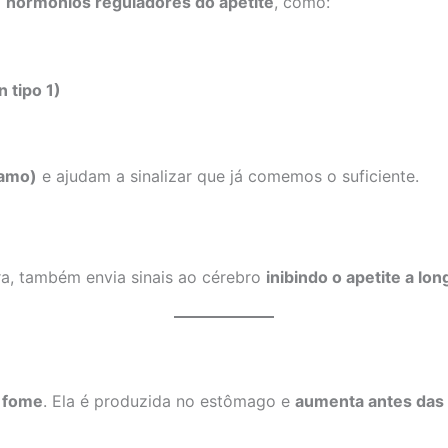
a
hormônios reguladores do apetite
, como:
 tipo 1)
lamo)
e ajudam a sinalizar que já comemos o suficiente.
ra, também envia sinais ao cérebro
inibindo o apetite a lo
 fome
. Ela é produzida no estômago e
aumenta antes das 