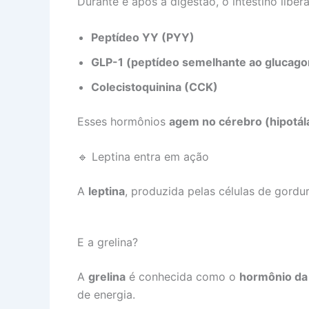
Durante e após a digestão, o intestino liber
Peptídeo YY (PYY)
GLP-1 (peptídeo semelhante ao glucagon
Colecistoquinina (CCK)
Esses hormônios
agem no cérebro (hipotá
🔹 Leptina entra em ação
A
leptina
, produzida pelas células de gordu
E a grelina?
A
grelina
é conhecida como o
hormônio da
de energia.