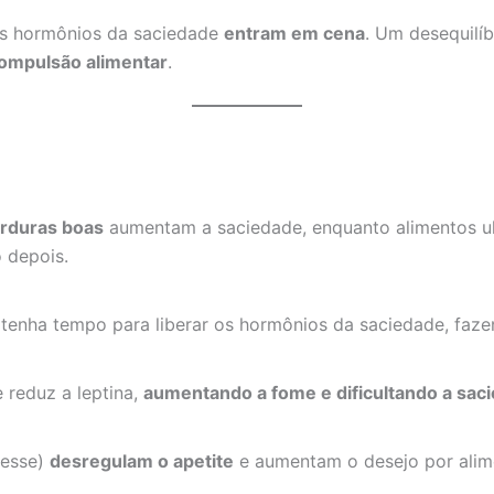
os hormônios da saciedade
entram em cena
. Um desequilíb
ompulsão alimentar
.
orduras boas
aumentam a saciedade, enquanto alimentos ul
 depois.
tenha tempo para liberar os hormônios da saciedade, faze
 reduz a leptina,
aumentando a fome e dificultando a sac
resse)
desregulam o apetite
e aumentam o desejo por alime